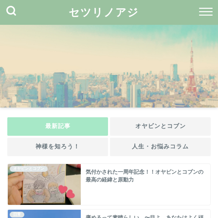
セツリノアジ
最新記事
オヤビンとコブン
神様を知ろう！
人生・お悩みコラム
オヤビンとコブン
気付かされた一周年記念！！オヤビンとコブンの
最高の経緯と原動力
日常
褒めるって素晴らしい。〜目よ、あなたはよく頑