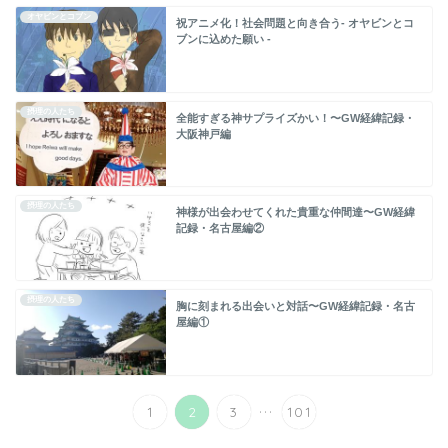
オヤビンとコブン
祝アニメ化！社会問題と向き合う- オヤビンとコ
ブンに込めた願い -
摂理の人たち
全能すぎる神サプライズかい！〜GW経緯記録・
大阪神戸編
摂理の人たち
神様が出会わせてくれた貴重な仲間達〜GW経緯
記録・名古屋編②
摂理の人たち
胸に刻まれる出会いと対話〜GW経緯記録・名古
屋編①
...
1
2
3
101