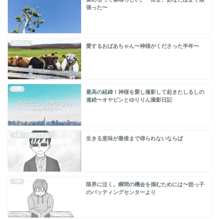
張った〜
家のこと
愛するおばあちゃん〜神様がくださった半年〜
日常
最高の経緯！神様を愛し撮影して起きたしるしの
連続〜オヤビンとゆりりん撮影日記
人生・お悩みコラム
生きる意味が最後まで得られないならば
日常
限界に泣く。瞬間の機会を掴むためには〜姪っ子
のバッティングセンターより