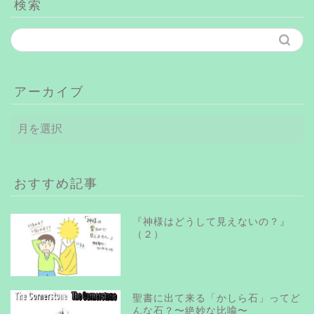
検索
アーカイブ
ア
ー
カ
イ
ブ
おすすめ記事
『神様はどうして見えないの？』
（２）
聖書に出て来る「かしら石」ってど
んな石？〜絶妙な比喩〜