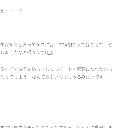
すか・・・？
大学だからと言って全てにおいて特別な人ではなくて、や
まう方など様々です(;_;)
プライドで自分を飾ってしまって、中々素直になれなかっ
くなってしまう、なんて方もいらっしゃるみたいです。
のすごい努力があってのことですから、ほんとに尊敬しま