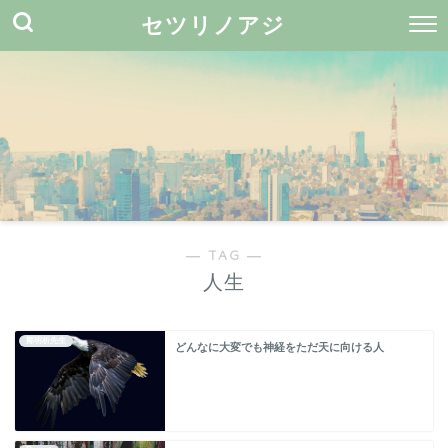
セツリノアジ
― TAG ―
人生
鄭明析先生
どんなに大変でも神経をただ天に向ける人