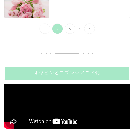
...
1
2
3
7
オヤビンとコブン☆アニメ化