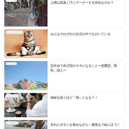
Report
人間は泥臭く汚くゲーゲーする存在なのか？
信仰のもがき
みんなそれぞれの次元の中でもがいている
Report
忘年会で必ず話のネタになること〜恋愛話、異
性、恋人〜
ミコトバ
神経を使うほど「神」になる？！
ミコトバ
外れたボタンを留めながら～最後まで結ぶまで！