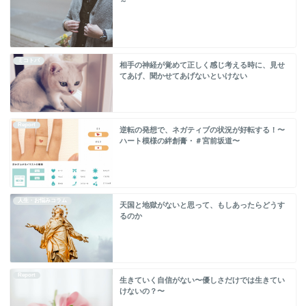
～
ミコトバ
相手の神経が覚めて正しく感じ考える時に、見せ
てあげ、聞かせてあげないといけない
Report
逆転の発想で、ネガティブの状況が好転する！〜
ハート模様の絆創膏・＃宮前坂道〜
人生・お悩みコラム
天国と地獄がないと思って、もしあったらどうす
るのか
Report
生きていく自信がない〜優しさだけでは生きてい
けないの？〜