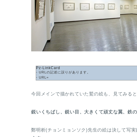
Pz-LinkCard
- URLの記述に誤りがあります。
- URL=
今回メインで描かれていた鷲の絵も、見てみる
鋭いくちばし、鋭い目、大きくて頑丈な翼、鉄
鄭明析(チョンミョンソク)先生の絵は決して写