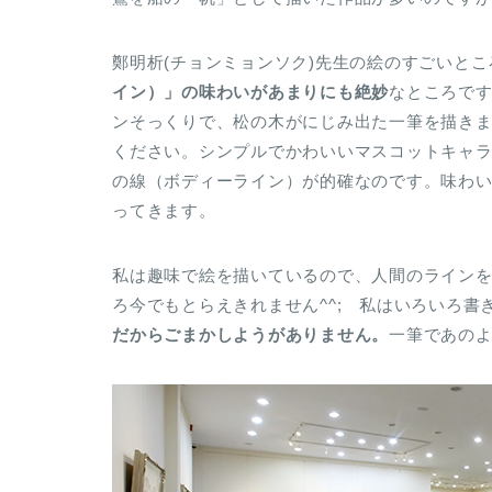
鄭明析(チョンミョンソク)先生の絵のすごいとこ
イン）」の味わいがあまりにも絶妙
なところで
ンそっくりで、松の木がにじみ出た一筆を描き
ください。シンプルでかわいいマスコットキャ
の線（ボディーライン）が的確なのです。味わ
ってきます。
私は趣味で絵を描いているので、人間のライン
ろ今でもとらえきれません^^; 私はいろいろ
だからごまかしようがありません。
一筆であの