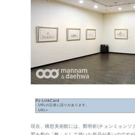
Pz-LinkCard
- URLの記述に誤りがあります。
- URL=
現在、構想美術館には、鄭明析(チョンミョンソ
鷲を船の「帆」として描いた作品が多いのです