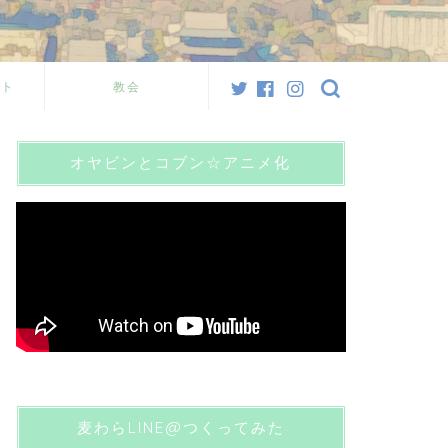
スト
教会
オヤビンとコブン☆アニメ化
麦わらLINE@つくってみた