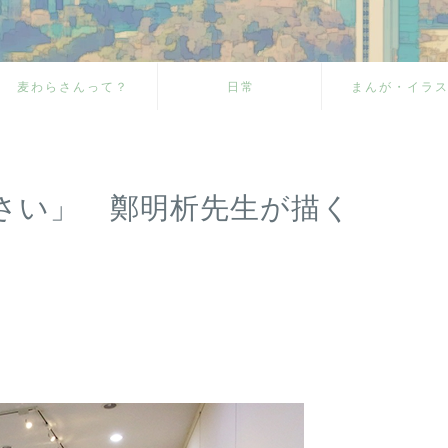
麦わらさんって？
日常
まんが・イラ
さい」 鄭明析先生が描く