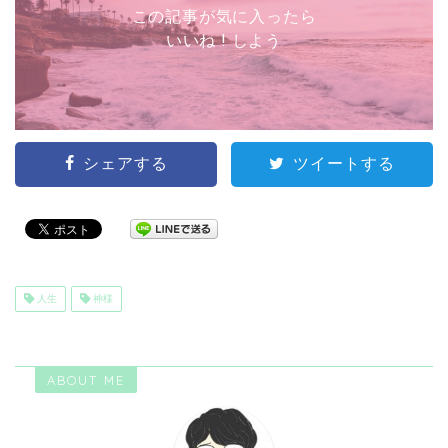
この記事が気に入ったら
いいね ! しよう
シェアする
ツイートする
人生
神様
ABOUT ME