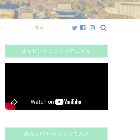
スト
教会
オヤビンとコブン☆アニメ化
麦わらLINE@つくってみた