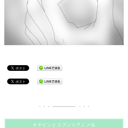
オヤビンとコブン☆アニメ化