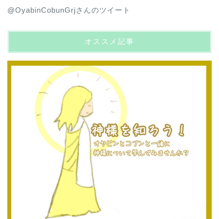
@OyabinCobunGrjさんのツイート
オススメ記事