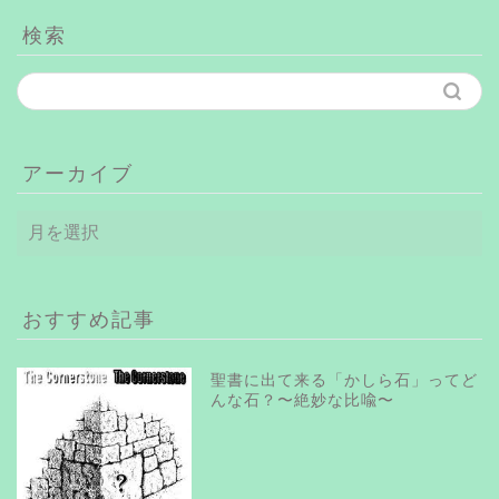
検索
アーカイブ
ア
ー
カ
イ
ブ
おすすめ記事
聖書に出て来る「かしら石」ってど
んな石？〜絶妙な比喩〜