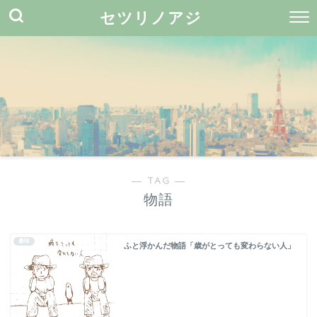
セツリノアジ
― TAG ―
物語
趣味
ふと浮かんだ物語「歳がとっても変わらない人」