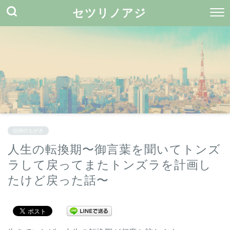
セツリノアジ
信仰のもがき
人生の転換期〜御言葉を聞いてトンズ
ラして戻ってまたトンズラを計画し
たけど戻った話〜