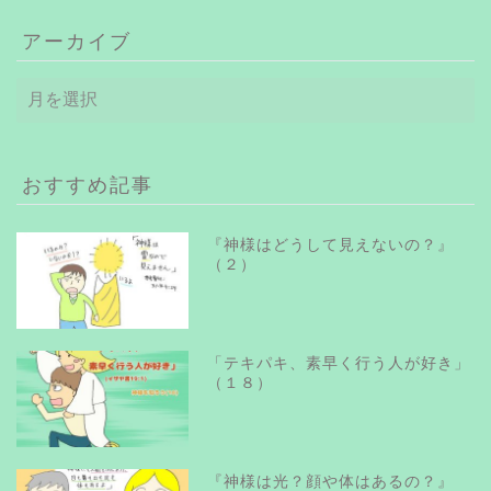
アーカイブ
ア
ー
カ
イ
ブ
おすすめ記事
『神様はどうして見えないの？』
（２）
「テキパキ、素早く行う人が好き」
（１８）
『神様は光？顔や体はあるの？』