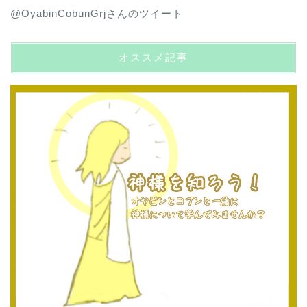
@OyabinCobunGrjさんのツイート
オススメ記事