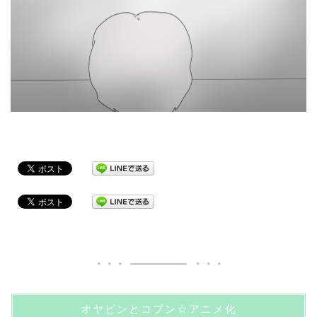
オヤビンとコブン☆アニメ化