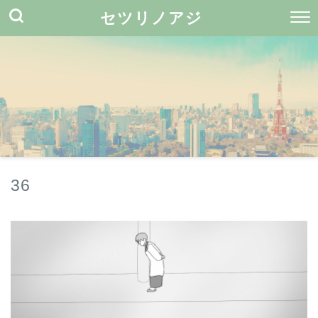
セツリノアジ
36