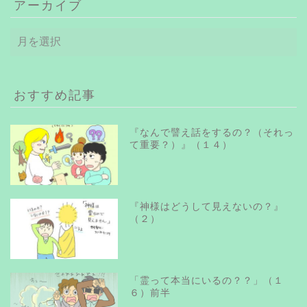
アーカイブ
ア
ー
カ
イ
ブ
おすすめ記事
『なんで譬え話をするの？（それっ
て重要？）』（１４）
『神様はどうして見えないの？』
（２）
「霊って本当にいるの？？」（１
６）前半