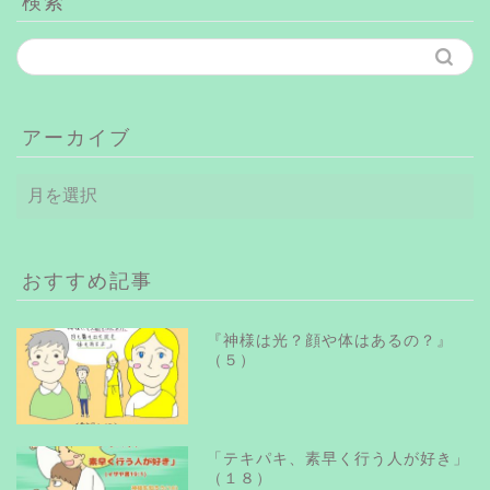
検索
アーカイブ
ア
ー
カ
イ
ブ
おすすめ記事
『神様は光？顔や体はあるの？』
（５）
「テキパキ、素早く行う人が好き」
（１８）