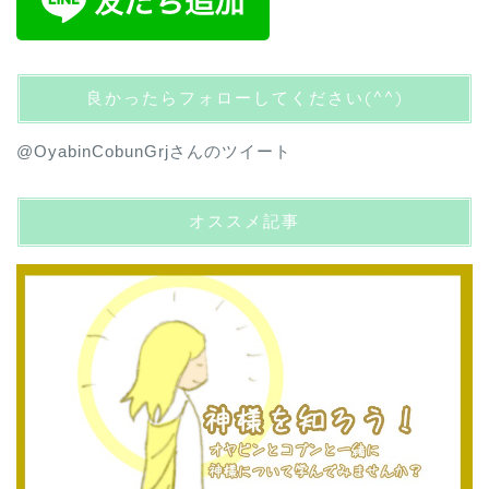
良かったらフォローしてください(^^)
@OyabinCobunGrjさんのツイート
オススメ記事