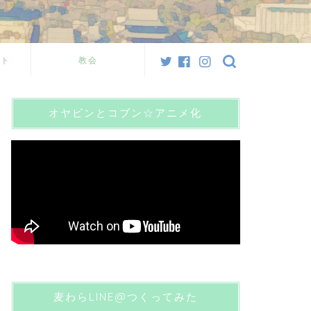
スト
教会
オヤビンとコブン☆アニメ化
麦わらLINE@つくってみた