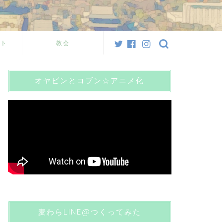
スト
教会
オヤビンとコブン☆アニメ化
麦わらLINE@つくってみた