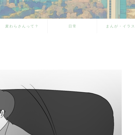
麦わらさんって？
日常
まんが・イラ