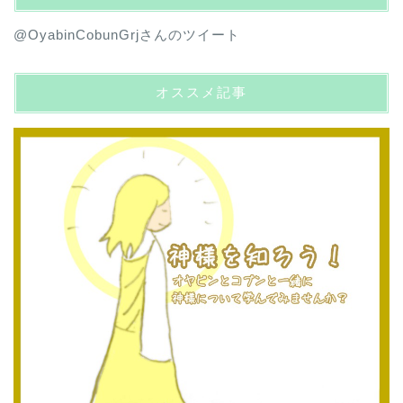
@OyabinCobunGrjさんのツイート
オススメ記事