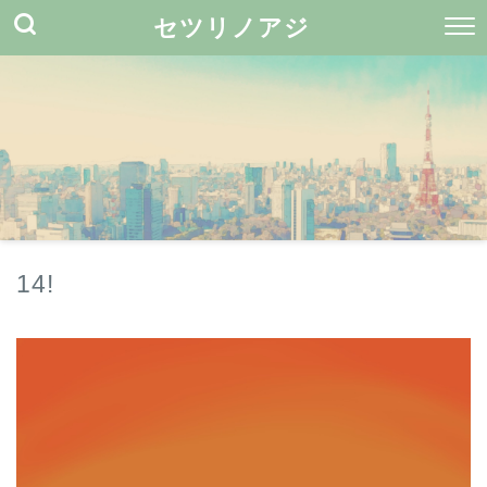
セツリノアジ
14!