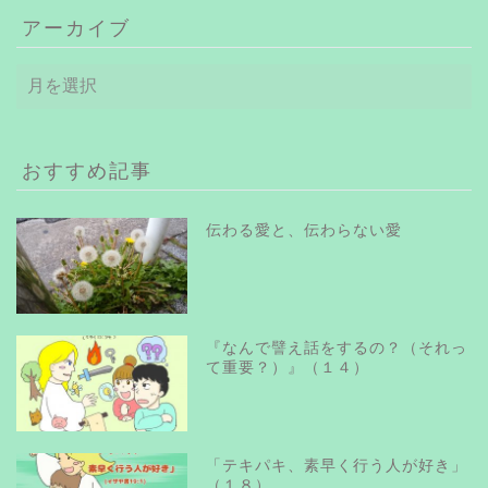
アーカイブ
ア
ー
カ
イ
ブ
おすすめ記事
伝わる愛と、伝わらない愛
『なんで譬え話をするの？（それっ
て重要？）』（１４）
「テキパキ、素早く行う人が好き」
（１８）