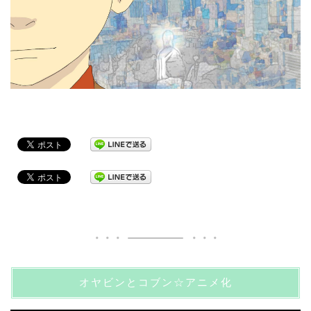
オヤビンとコブン☆アニメ化