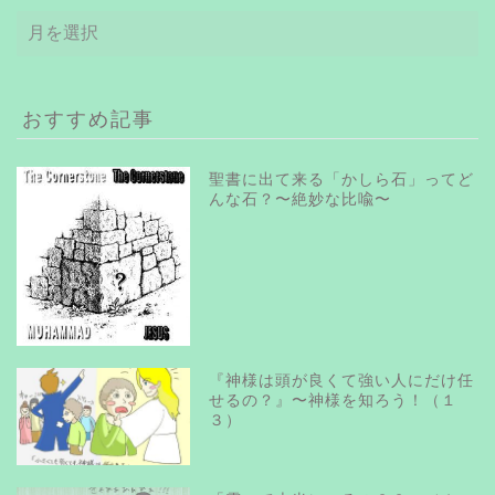
ア
ー
カ
イ
ブ
おすすめ記事
聖書に出て来る「かしら石」ってど
んな石？〜絶妙な比喩〜
『神様は頭が良くて強い人にだけ任
せるの？』〜神様を知ろう！（１
３）