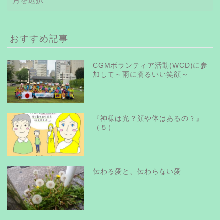
ー
カ
イ
ブ
おすすめ記事
CGMボランティア活動(WCD)に参
加して～雨に滴るいい笑顔～
『神様は光？顔や体はあるの？』
（５）
伝わる愛と、伝わらない愛