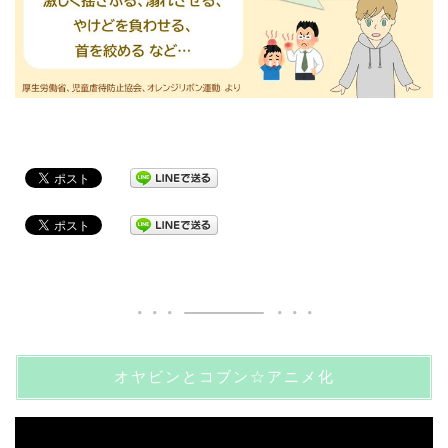
オヤビンとコブン☆アニメ化