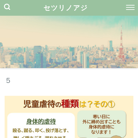
セツリノアジ
５