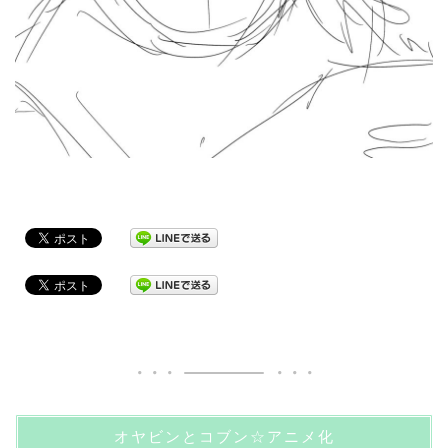
オヤビンとコブン☆アニメ化