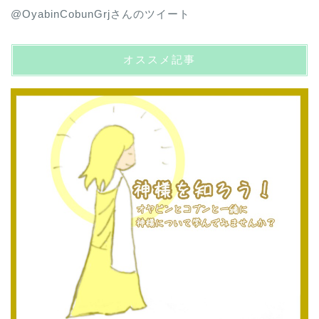
@OyabinCobunGrjさんのツイート
オススメ記事