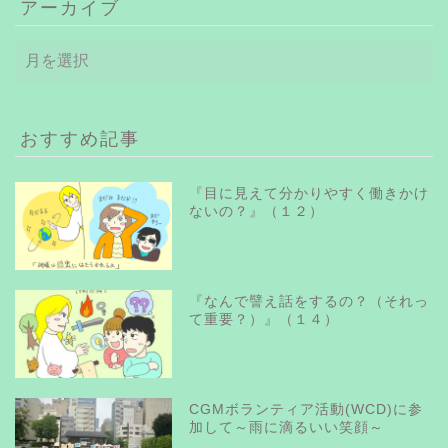
アーカイブ
ア
ー
カ
イ
ブ
おすすめ記事
『目に見えて分かりやすく働きかけ
ないの？』（１２）
『なんで譬え話をするの？（それっ
て重要？）』（１４）
CGMボランティア活動(WCD)に参
加して～雨に滴るいい笑顔～