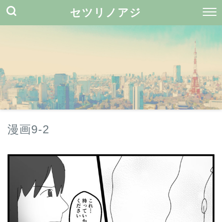
セツリノアジ
漫画9-2