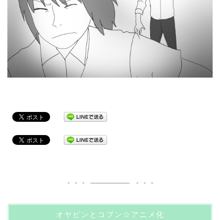
オヤビンとコブン☆アニメ化