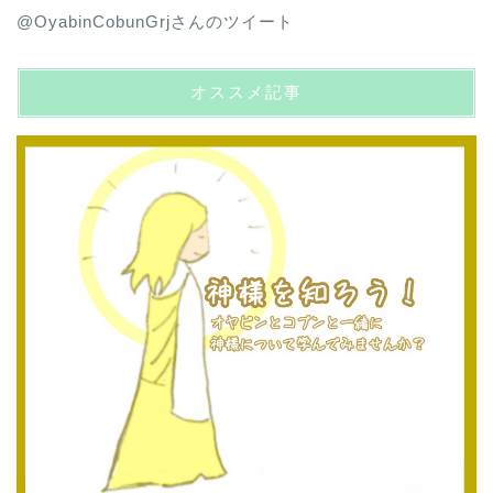
@OyabinCobunGrjさんのツイート
オススメ記事