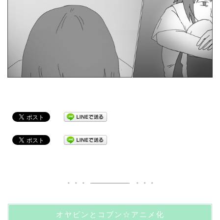
オヤビンとコブン☆アニメ化