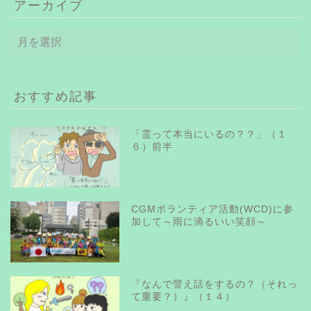
アーカイブ
ア
ー
カ
イ
ブ
おすすめ記事
「霊って本当にいるの？？」（１
６）前半
CGMボランティア活動(WCD)に参
加して～雨に滴るいい笑顔～
『なんで譬え話をするの？（それっ
て重要？）』（１４）