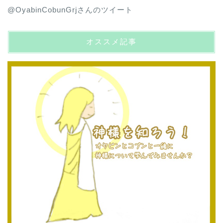
@OyabinCobunGrjさんのツイート
オススメ記事