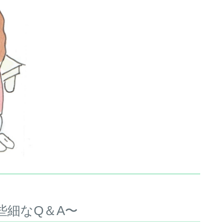
些細なQ＆A〜