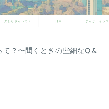
麦わらさんって？
日常
まんが・イラ
って？〜聞くときの些細なQ＆