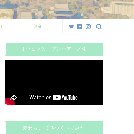
スト
教会
オヤビンとコブン☆アニメ化
麦わらLINE@つくってみた