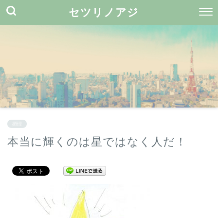
セツリノアジ
摂理
本当に輝くのは星ではなく人だ！