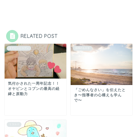
RELATED POST
オヤビンとコブン
信仰のもがき
気付かされた一周年記念！！
オヤビンとコブンの最高の経
「ごめんなさい」を伝えたと
緯と原動力
き〜指導者の心構えも学ん
で〜
ミコトバ