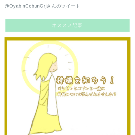
@OyabinCobunGrjさんのツイート
オススメ記事