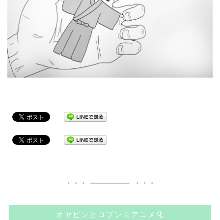
オヤビンとコブン☆アニメ化