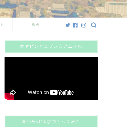
スト
教会
オヤビンとコブン☆アニメ化
麦わらLINE@つくってみた